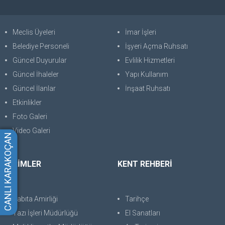
Meclis Üyeleri
İmar İşleri
Belediye Personeli
İşyeri Açma Ruhsatı
Güncel Duyurular
Evlilik Hizmetleri
Güncel İhaleler
Yapı Kullanım
Güncel İlanlar
İnşaat Ruhsatı
Etkinlikler
Foto Galeri
Video Galeri
CANLI KARAKOÇAN
BİRİMLER
KENT REHBERİ
Zabıta Amirliği
Tarihçe
Yazı İşleri Müdürlüğü
El Sanatları