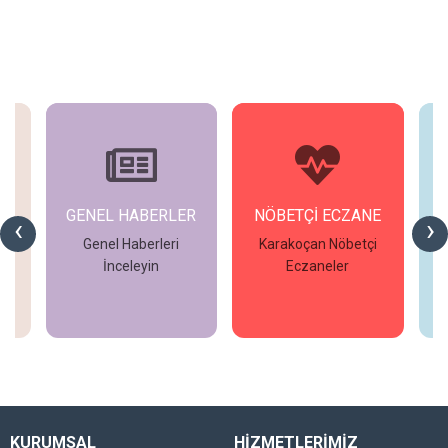
GENEL HABERLER
NÖBETÇİ ECZANE
‹
›
Genel Haberleri
Karakoçan Nöbetçi
Vi
İnceleyin
Eczaneler
ri
İncele
İncele
KURUMSAL
HİZMETLERİMİZ