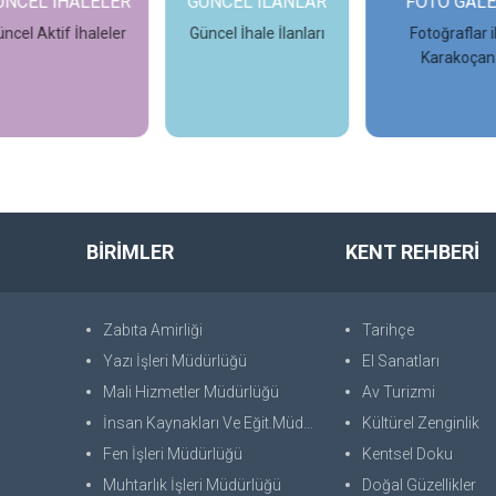
NCEL İHALELER
GÜNCEL İLANLAR
FOTO GALER
cel Aktif İhaleler
Güncel İhale İlanları
Fotoğraflar il
Karakoçan
İncele
İncele
İncele
BİRİMLER
KENT REHBERİ
Zabıta Amirliği
Tarihçe
Yazı İşleri Müdürlüğü
El Sanatları
Mali Hizmetler Müdürlüğü
Av Turizmi
İnsan Kaynakları Ve Eğit.Müdürlüğü
Kültürel Zenginlik
Fen İşleri Müdürlüğü
Kentsel Doku
Muhtarlık İşleri Müdürlüğü
Doğal Güzellikler