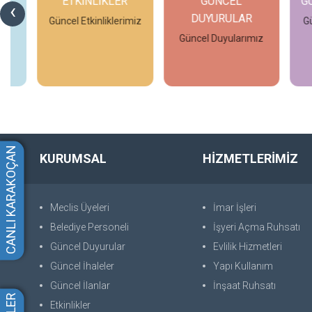
ETKİNLİKLER
GÜNCEL
GÜ
‹
DUYURULAR
Güncel Etkinliklerimiz
Gün
Güncel Duyularımız
İncele
İncele
CANLI KARAKOÇAN
KURUMSAL
HİZMETLERİMİZ
Meclis Üyeleri
İmar İşleri
Belediye Personeli
İşyeri Açma Ruhsatı
Güncel Duyurular
Evlilik Hizmetleri
Güncel İhaleler
Yapı Kullanım
Güncel İlanlar
İnşaat Ruhsatı
Etkinlikler