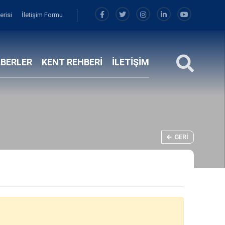
erisi
İletişim Formu
BERLER
KENT REHBERİ
İLETİŞİM
GERI