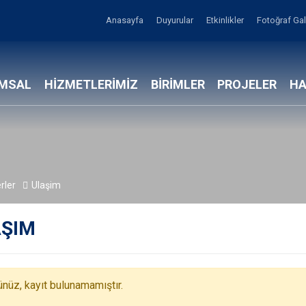
Anasayfa
Duyurular
Etkinlikler
Fotoğraf Gal
MSAL
HİZMETLERİMİZ
BİRİMLER
PROJELER
HA
rler
Ulaşim
ŞIM
nüz, kayıt bulunamamıştır.