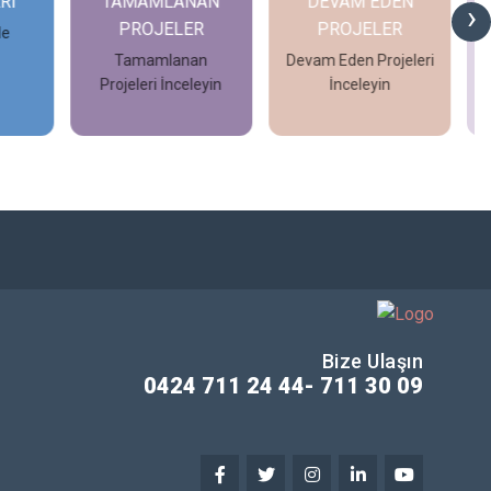
İ
TAMAMLANAN
DEVAM EDEN
G
›
PROJELER
PROJELER
e
Tamamlanan
Devam Eden Projeleri
Projeleri İnceleyin
İnceleyin
İncele
İncele
Bize Ulaşın
0424 711 24 44- 711 30 09